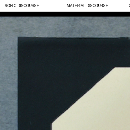
SONIC DISCOURSE
MATERIAL DISCOURSE
Lorem ipsum dolor sit amet, consectetur adipiscing eli
nulla, ut commodo diam libero vitae erat. Aenean faucib