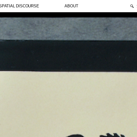
🔍
SPATIAL DISCOURSE
ABOUT
t. Suspendisse varius enim in eros elementum tristique. Du
us nibh et justo cursus id rutrum lorem imperdiet. Nunc ut