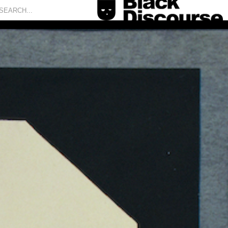
is cursus, mi quis viverra ornare, eros dolor interdum
 sem vitae risus tristique posuere.